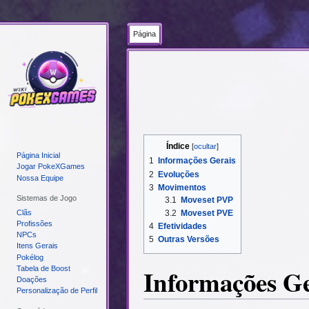
Página
Ir
Ir
para
para
navegação
pesquisar
Índice
Página Inicial
1
Informações Gerais
Jogar PokeXGames
2
Evoluções
Nossa Equipe
3
Movimentos
Sistemas de Jogo
3.1
Moveset PVP
Clãs
3.2
Moveset PVE
Profissões
4
Efetividades
NPCs
5
Outras Versões
Itens Gerais
Pokélog
Informações Ge
Tabela de Boost
Doações
Personalização de Perfil