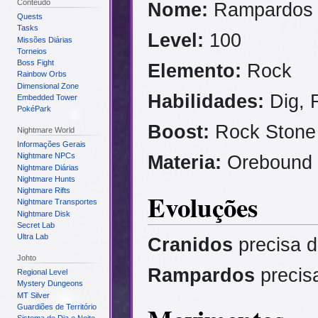
Conteúdo
Nome:
Rampardos
Quests
Tasks
Level:
100
Missões Diárias
Torneios
Boss Fight
Elemento:
Rock
Rainbow Orbs
Dimensional Zone
Habilidades:
Dig, 
Embedded Tower
PokéPark
Boost:
Rock Stone 
Nightmare World
Informações Gerais
Materia:
Orebound S
Nightmare NPCs
Nightmare Diárias
Nightmare Hunts
Nightmare Rifts
Evoluções
Nightmare Transportes
Nightmare Disk
Secret Lab
Ultra Lab
Cranidos
precisa d
Johto
Rampardos
precis
Regional Level
Mystery Dungeons
MT Silver
Guardiões de Território