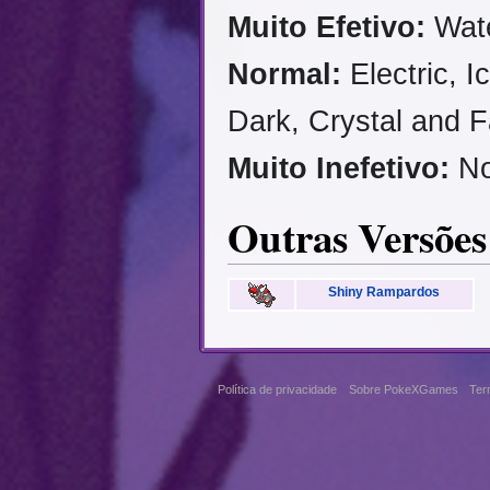
Muito Efetivo:
Wate
Normal:
Electric, 
Dark, Crystal and Fa
Muito Inefetivo:
No
Outras Versões
Shiny Rampardos
Política de privacidade
Sobre PokeXGames
Ter