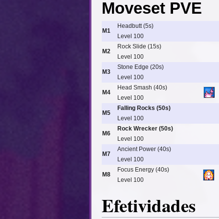
Moveset PVE
Headbutt (5s)
M1
Level 100
Rock Slide (15s)
M2
Level 100
Stone Edge (20s)
M3
Level 100
Head Smash (40s)
M4
Level 100
Falling Rocks (50s)
M5
Level 100
Rock Wrecker (50s)
M6
Level 100
Ancient Power (40s)
M7
Level 100
Focus Energy (40s)
M8
Level 100
Efetividades