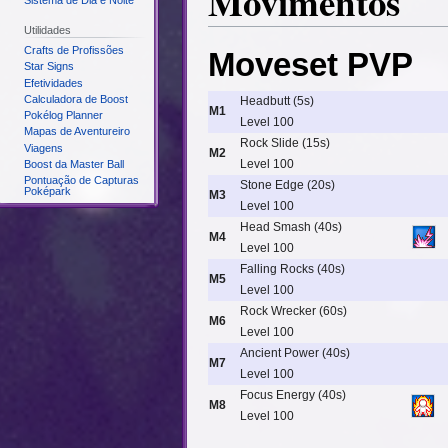
Movimentos
Sistema de Dia e Noite
Utilidades
Crafts de Profissões
Moveset PVP
Star Signs
Efetividades
Calculadora de Boost
Headbutt (5s)
M1
Pokélog Planner
Level 100
Mapas de Aventureiro
Rock Slide (15s)
Viagens
M2
Level 100
Boost da Master Ball
Pontuação de Capturas
Stone Edge (20s)
Poképark
M3
Level 100
Head Smash (40s)
M4
Level 100
Falling Rocks (40s)
M5
Level 100
Rock Wrecker (60s)
M6
Level 100
Ancient Power (40s)
M7
Level 100
Focus Energy (40s)
M8
Level 100