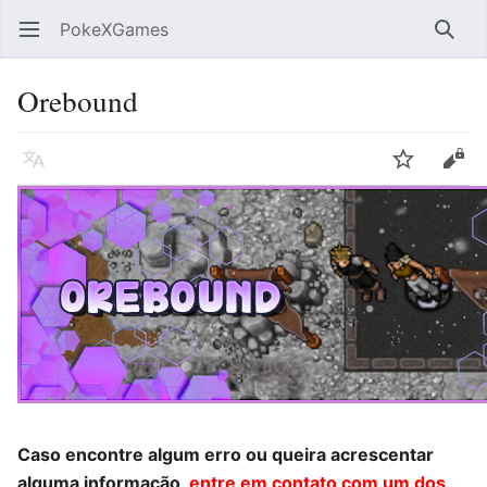
PokeXGames
Abrir menu principal
Pesqu
Orebound
Idioma
Vigiar
Editar
Caso encontre algum erro ou queira acrescentar
alguma informação,
entre em contato com um dos