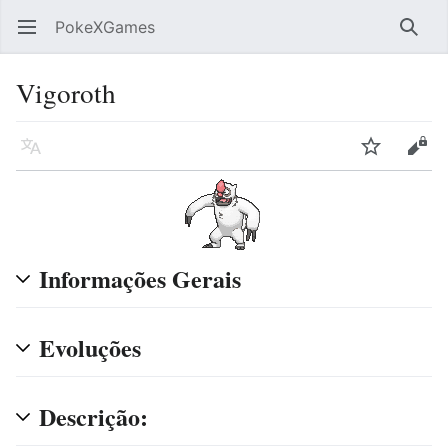
PokeXGames
Abrir menu principal
Pesqu
Vigoroth
Idioma
Vigiar
Editar
Informações Gerais
Evoluções
Descrição: