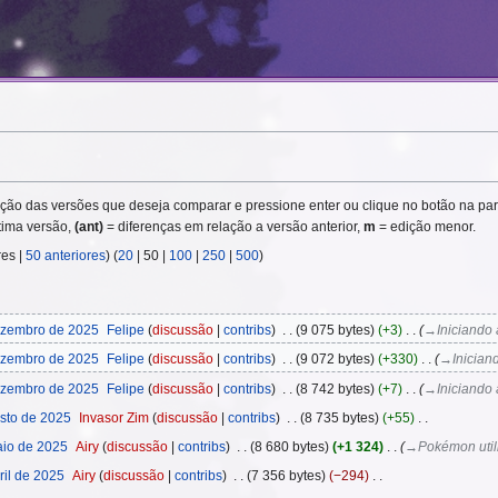
ão das versões que deseja comparar e pressione enter ou clique no botão na parte
tima versão,
(ant)
= diferenças em relação a versão anterior,
m
= edição menor.
res
|
50 anteriores
) (
20
|
50
|
100
|
250
|
500
)
ezembro de 2025
‎
Felipe
discussão
contribs
‎
9 075 bytes
+3
‎
→‎Iniciando
ezembro de 2025
‎
Felipe
discussão
contribs
‎
9 072 bytes
+330
‎
→‎Inician
ezembro de 2025
‎
Felipe
discussão
contribs
‎
8 742 bytes
+7
‎
→‎Iniciando
sto de 2025
‎
Invasor Zim
discussão
contribs
‎
8 735 bytes
+55
‎
io de 2025
‎
Airy
discussão
contribs
‎
8 680 bytes
+1 324
‎
→‎Pokémon util
il de 2025
‎
Airy
discussão
contribs
‎
7 356 bytes
−294
‎