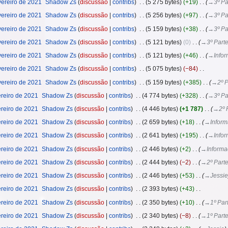
ereiro de 2021
‎
Shadow Zs
discussão
contribs
‎
5 275 bytes
+19
‎
→‎3º Pa
ereiro de 2021
‎
Shadow Zs
discussão
contribs
‎
5 256 bytes
+97
‎
→‎3º Pa
ereiro de 2021
‎
Shadow Zs
discussão
contribs
‎
5 159 bytes
+38
‎
→‎3º Pa
ereiro de 2021
‎
Shadow Zs
discussão
contribs
‎
5 121 bytes
0
‎
→‎3º Part
ereiro de 2021
‎
Shadow Zs
discussão
contribs
‎
5 121 bytes
+46
‎
→‎Infor
ereiro de 2021
‎
Shadow Zs
discussão
contribs
‎
5 075 bytes
−84
‎
ereiro de 2021
‎
Shadow Zs
discussão
contribs
‎
5 159 bytes
+385
‎
→‎2º P
reiro de 2021
‎
Shadow Zs
discussão
contribs
‎
4 774 bytes
+328
‎
→‎3º Pa
reiro de 2021
‎
Shadow Zs
discussão
contribs
‎
4 446 bytes
+1 787
‎
→‎2º 
reiro de 2021
‎
Shadow Zs
discussão
contribs
‎
2 659 bytes
+18
‎
→‎Inform
reiro de 2021
‎
Shadow Zs
discussão
contribs
‎
2 641 bytes
+195
‎
→‎Infor
reiro de 2021
‎
Shadow Zs
discussão
contribs
‎
2 446 bytes
+2
‎
→‎Informa
reiro de 2021
‎
Shadow Zs
discussão
contribs
‎
2 444 bytes
−2
‎
→‎2º Part
reiro de 2021
‎
Shadow Zs
discussão
contribs
‎
2 446 bytes
+53
‎
→‎Jessie
reiro de 2021
‎
Shadow Zs
discussão
contribs
‎
2 393 bytes
+43
‎
reiro de 2021
‎
Shadow Zs
discussão
contribs
‎
2 350 bytes
+10
‎
→‎1º Par
reiro de 2021
‎
Shadow Zs
discussão
contribs
‎
2 340 bytes
−8
‎
→‎1º Part