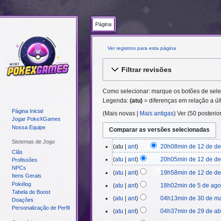
Página
Ver registros para esta página
Ir
Ir
Filtrar revisões
para
para
navegação
pesquisar
Como selecionar: marque os botões de seleç
Legenda:
(atu)
= diferenças em relação a úl
Página Inicial
(
Mais novas
|
Mais antigas
) Ver (
50 posterio
Jogar PokeXGames
Nossa Equipe
Sistemas de Jogo
12
atu
ant
20h08min de 12 de d
Clãs
de
atu
ant
20h05min de 12 de d
Profissões
dezembro
NPCs
atu
ant
19h58min de 12 de d
de
Itens Gerais
2025
Pokélog
5
atu
ant
18h02min de 5 de ago
Tabela de Boost
de
S
30
atu
ant
04h13min de 30 de ma
Doações
agosto
e
de
Personalização de Perfil
29
atu
ant
04h37min de 29 de abr
de
m
maio
de
S