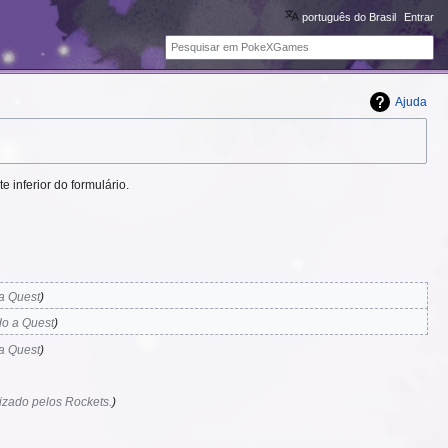
português do Brasil
Entrar
Pesquisa
Ajuda
 inferior do formulário.
 a Quest
do a Quest
 a Quest
izado pelos Rockets.