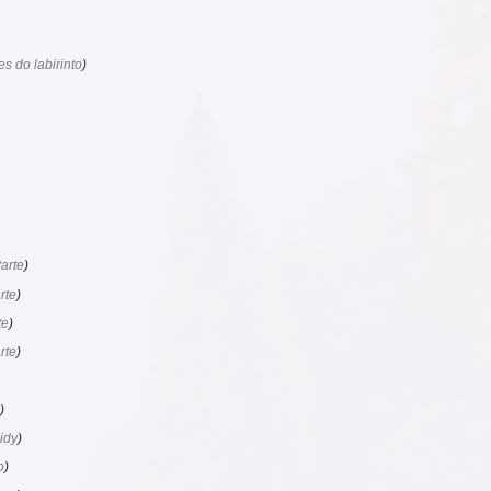
s do labirinto
arte
rte
te
rte
idy
o