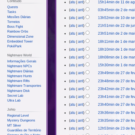
2025
r
Conteúdo
11
atu
ant
15h14min de 11 de ag
de
abril
e
e
de
Quests
S
2025
2
atu
ant
03h45min de 2 de mai
de
m
Tasks
s
agosto
e
de
2025
r
Missões Diárias
10
atu
ant
13h52min de 10 de se
u
de
m
maio
Torneios
e
de
m
2024
r
22
atu
ant
21h51min de 22 de ju
de
Boss Fight
s
setembro
o
e
de
S
Rainbow Orbs
2023
2
atu
ant
23h51min de 2 de mai
u
de
d
s
Dimensional Zone
junho
e
de
S
m
2022
e
1
atu
ant
18h11min de 1 de mar
Embedded Tower
u
de
m
maio
e
o
PokéPark
e
de
m
2021
r
atu
ant
18h10min de 1 de mar
de
m
d
d
março
o
e
Nightmare World
2021
r
e
atu
ant
18h08min de 1 de mar
i
de
d
s
Informações Gerais
e
e
ç
2021
e
atu
ant
15h30min de 1 de mar
u
Nightmare NPCs
s
d
ã
e
m
Nightmare Diárias
27
atu
ant
23h49min de 27 de fev
u
i
o
d
Nightmare Hunts
o
de
m
ç
atu
ant
23h48min de 27 de fev
Nightmare Rifts
i
d
fevereiro
o
ã
Nightmare Transportes
ç
e
atu
ant
23h42min de 27 de fev
de
d
Nightmare Disk
o
ã
e
2021
Secret Lab
e
atu
ant
23h41min de 27 de fev
o
d
Ultra Lab
e
atu
ant
23h40min de 27 de fev
i
d
Johto
ç
atu
ant
23h36min de 27 de fev
i
Regional Level
ã
ç
atu
ant
23h35min de 27 de fev
Mystery Dungeons
o
ã
MT Silver
23
atu
ant
12h53min de 23 de fev
Guardiões de Território
o
de