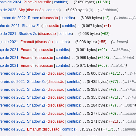
osto de 2024
‎
Pilotti
discussão
contribs
‎
7 650 bytes
+1 581
‎
o de 2023
‎
Airy
discussão
contribs
‎
6 069 bytes
0
‎
→‎Labirinto
tembro de 2022
‎
Renee
discussão
contribs
‎
6 069 bytes
+2
‎
→‎Informaçõe
nho de 2021
‎
Shadow Zs
discussão
contribs
‎
6 067 bytes
−1
‎
o de 2021
‎
Shadow Zs
discussão
contribs
‎
6 068 bytes
+62
‎
ço de 2021
‎
Emanuff
discussão
contribs
‎
6 006 bytes
−55
‎
→‎James
ço de 2021
‎
Emanuff
discussão
contribs
‎
6 061 bytes
+92
‎
→‎3º Parte
ço de 2021
‎
Emanuff
discussão
contribs
‎
5 969 bytes
+298
‎
→‎Labirinto
ço de 2021
‎
Emanuff
discussão
contribs
‎
5 671 bytes
+65
‎
→‎Butch
ereiro de 2021
‎
Shadow Zs
discussão
contribs
‎
5 606 bytes
+171
‎
→‎2º P
ereiro de 2021
‎
Shadow Zs
discussão
contribs
‎
5 435 bytes
+77
‎
→‎1º Pa
ereiro de 2021
‎
Shadow Zs
discussão
contribs
‎
5 358 bytes
+3
‎
→‎3º Par
ereiro de 2021
‎
Shadow Zs
discussão
contribs
‎
5 355 bytes
+71
‎
→‎3º Pa
ereiro de 2021
‎
Shadow Zs
discussão
contribs
‎
5 284 bytes
+7
‎
→‎Butch
ereiro de 2021
‎
Shadow Zs
discussão
contribs
‎
5 277 bytes
+6
‎
→‎Jessie
ereiro de 2021
‎
Shadow Zs
discussão
contribs
‎
5 271 bytes
−21
‎
→‎Cass
ereiro de 2021
‎
Emanuff
discussão
contribs
‎
5 292 bytes
+17
‎
→‎Labirint