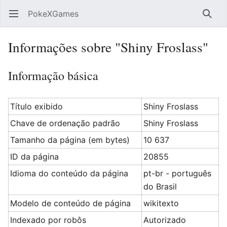
PokeXGames
Abrir menu principal
Pesqu
Informações sobre "Shiny Froslass"
Informação básica
Título exibido
Shiny Froslass
Chave de ordenação padrão
Shiny Froslass
Tamanho da página (em bytes)
10 637
ID da página
20855
Idioma do conteúdo da página
pt-br - português
do Brasil
Modelo de conteúdo de página
wikitexto
Indexado por robôs
Autorizado