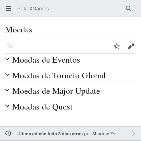
PokeXGames
Abrir menu principal
Pesqu
Moedas
Idioma
Vigiar
Editar
Moedas de Eventos
Moedas de Torneio Global
Moedas de Major Update
Moedas de Quest
Última edição feita 3 dias atrás
por
Shadow Zs