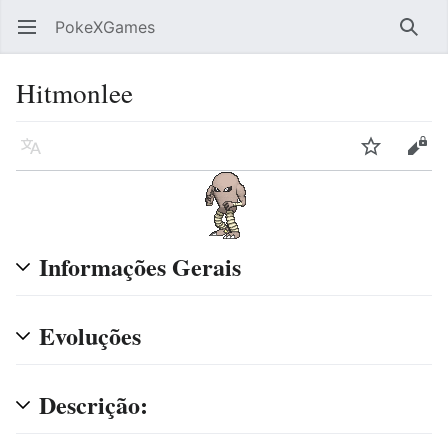
PokeXGames
Abrir menu principal
Pesqu
Hitmonlee
Idioma
Vigiar
Editar
Informações Gerais
Evoluções
Descrição: