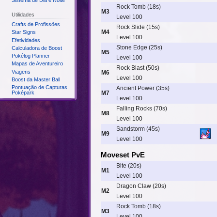
Sistema de Dia e Noite
Rock Tomb (18s)
M3
Utilidades
Level 100
Crafts de Profissões
Rock Slide (15s)
M4
Star Signs
Level 100
Efetividades
Stone Edge (25s)
Calculadora de Boost
M5
Pokélog Planner
Level 100
Mapas de Aventureiro
Rock Blast (50s)
Viagens
M6
Level 100
Boost da Master Ball
Pontuação de Capturas
Ancient Power (35s)
M7
Poképark
Level 100
Falling Rocks (70s)
M8
Level 100
Sandstorm (45s)
M9
Level 100
Moveset PvE
Bite (20s)
M1
Level 100
Dragon Claw (20s)
M2
Level 100
Rock Tomb (18s)
M3
Level 100