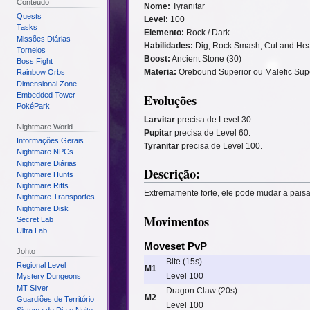
Conteúdo
Nome:
Tyranitar
Quests
Level:
100
Tasks
Elemento:
Rock / Dark
Missões Diárias
Habilidades:
Dig, Rock Smash, Cut and Hea
Torneios
Boost:
Ancient Stone (30)
Boss Fight
Materia:
Orebound Superior ou Malefic Sup
Rainbow Orbs
Dimensional Zone
Evoluções
Embedded Tower
PokéPark
Larvitar
precisa de Level 30.
Nightmare World
Pupitar
precisa de Level 60.
Informações Gerais
Tyranitar
precisa de Level 100.
Nightmare NPCs
Nightmare Diárias
Descrição:
Nightmare Hunts
Nightmare Rifts
Extremamente forte, ele pode mudar a pais
Nightmare Transportes
Nightmare Disk
Movimentos
Secret Lab
Ultra Lab
Moveset PvP
Johto
Bite (15s)
Regional Level
M1
Level 100
Mystery Dungeons
MT Silver
Dragon Claw (20s)
M2
Guardiões de Território
Level 100