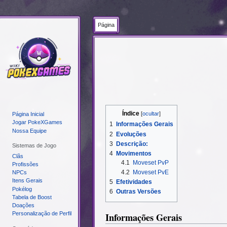
Página
Ir
Ir
para
para
navegação
pesquisar
Índice
Página Inicial
Jogar PokeXGames
1
Informações Gerais
Nossa Equipe
2
Evoluções
3
Descrição:
Sistemas de Jogo
4
Movimentos
Clãs
4.1
Moveset PvP
Profissões
4.2
Moveset PvE
NPCs
Itens Gerais
5
Efetividades
Pokélog
6
Outras Versões
Tabela de Boost
Doações
Informações Gerais
Personalização de Perfil