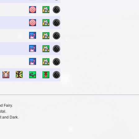
d Fairy.
tal.
t and Dark.