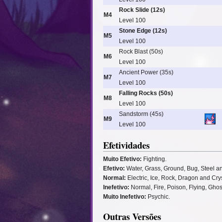
Rock Slide (12s)
M4
Level 100
Stone Edge (12s)
M5
Level 100
Rock Blast (50s)
M6
Level 100
Ancient Power (35s)
M7
Level 100
Falling Rocks (50s)
M8
Level 100
Sandstorm (45s)
M9
Level 100
Efetividades
Muito Efetivo:
Fighting.
Efetivo:
Water, Grass, Ground, Bug, Steel an
Normal:
Electric, Ice, Rock, Dragon and Crys
Inefetivo:
Normal, Fire, Poison, Flying, Ghos
Muito Inefetivo:
Psychic.
Outras Versões