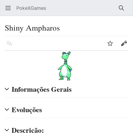
PokeXGames
Abrir menu principal
Pesqu
Shiny Ampharos
Idioma
Vigiar
Editar
Informações Gerais
Evoluções
Descrição: