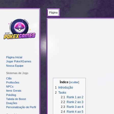
Página
Ir
Ir
para
para
navegação
pesquisar
Página Inicial
Jogar PokeXGames
Nossa Equipe
Sistemas de Jogo
Clãs
Índice
Profissões
NPCs
1
Introdução
Itens Gerais
2
Tasks
Pokélog
2.1
Rank 1 ao 2
Tabela de Boost
2.2
Rank 2 ao 3
Doações
2.3
Rank 3 ao 4
Personalização de Perfil
2.4
Rank 4 ao 5