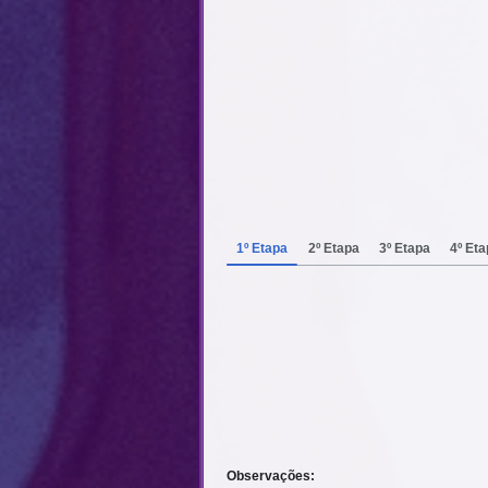
1º Etapa
2º Etapa
3º Etapa
4º Et
Observações: