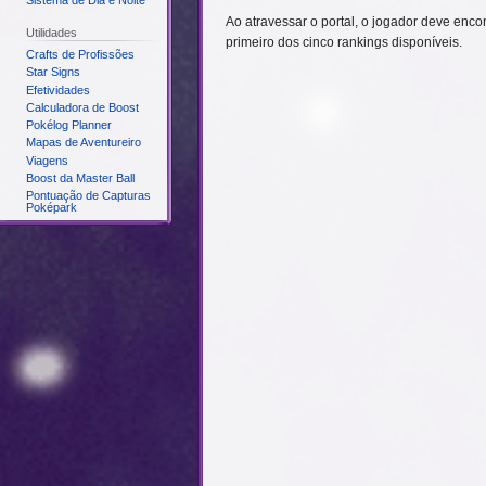
Sistema de Dia e Noite
Ao atravessar o portal, o jogador deve enc
Utilidades
primeiro dos cinco rankings disponíveis.
Crafts de Profissões
Star Signs
Efetividades
Calculadora de Boost
Pokélog Planner
Mapas de Aventureiro
Viagens
Boost da Master Ball
Pontuação de Capturas
Poképark