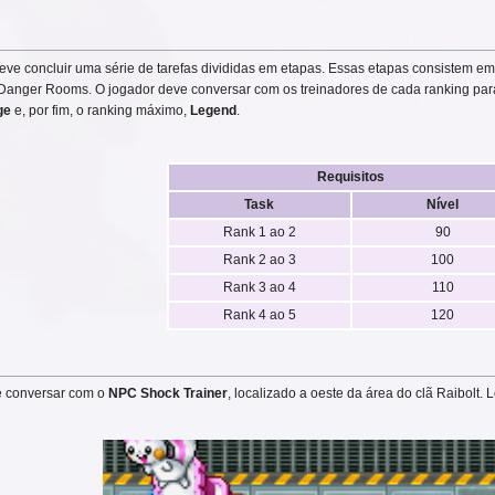
 deve concluir uma série de tarefas divididas em etapas. Essas etapas consistem e
 Danger Rooms. O jogador deve conversar com os treinadores de cada ranking par
ge
e, por fim, o ranking máximo,
Legend
.
Requisitos
Task
Nível
Rank 1 ao 2
90
Rank 2 ao 3
100
Rank 3 ao 4
110
Rank 4 ao 5
120
ve conversar com o
NPC Shock Trainer
, localizado a oeste da área do clã Raibolt.