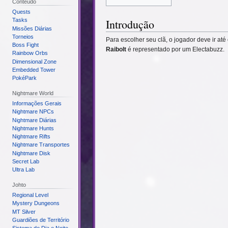
Conteúdo
Quests
Introdução
Tasks
Missões Diárias
Torneios
Para escolher seu clã, o jogador deve ir at
Boss Fight
Raibolt
é representado por um Electabuzz.
Rainbow Orbs
Dimensional Zone
Embedded Tower
PokéPark
Nightmare World
Informações Gerais
Nightmare NPCs
Nightmare Diárias
Nightmare Hunts
Nightmare Rifts
Nightmare Transportes
Nightmare Disk
Secret Lab
Ultra Lab
Johto
Regional Level
Mystery Dungeons
MT Silver
Guardiões de Território