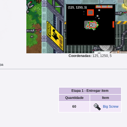
Coordenadas:
125, 1250, 5
apa
Etapa 1 - Entregar item
Quantidade
Item
60
Big Screw