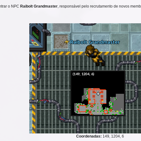
ontrar o NPC
Raibolt Grandmaster
, responsável pelo recrutamento de novos membro
Coordenadas:
149, 1204, 6