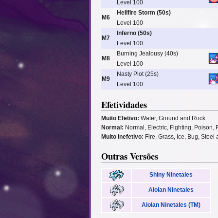
Level 100
Hellfire Storm (50s)
M6
Level 100
Inferno (50s)
M7
Level 100
Burning Jealousy (40s)
M8
Level 100
Nasty Plot (25s)
M9
Level 100
Efetividades
Muito Efetivo:
Water, Ground and Rock.
Normal:
Normal, Electric, Fighting, Poison, 
Muito Inefetivo:
Fire, Grass, Ice, Bug, Steel 
Outras Versões
Shiny Ninetales
Alolan Ninetales
Alolan Ninetales (TM)