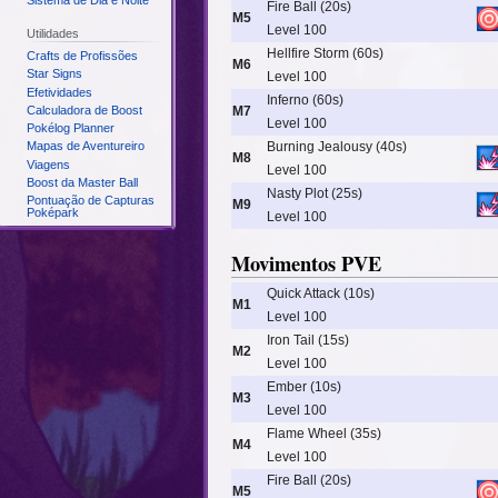
Sistema de Dia e Noite
Fire Ball (20s)
M5
Level 100
Utilidades
Hellfire Storm (60s)
Crafts de Profissões
M6
Star Signs
Level 100
Efetividades
Inferno (60s)
Calculadora de Boost
M7
Level 100
Pokélog Planner
Mapas de Aventureiro
Burning Jealousy (40s)
M8
Viagens
Level 100
Boost da Master Ball
Nasty Plot (25s)
Pontuação de Capturas
M9
Poképark
Level 100
Movimentos PVE
Quick Attack (10s)
M1
Level 100
Iron Tail (15s)
M2
Level 100
Ember (10s)
M3
Level 100
Flame Wheel (35s)
M4
Level 100
Fire Ball (20s)
M5