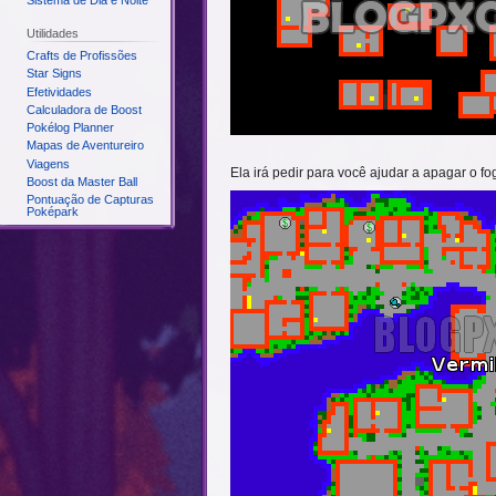
Sistema de Dia e Noite
Utilidades
Crafts de Profissões
Star Signs
Efetividades
Calculadora de Boost
Pokélog Planner
Mapas de Aventureiro
Viagens
Ela irá pedir para você ajudar a apagar o 
Boost da Master Ball
Pontuação de Capturas
Poképark