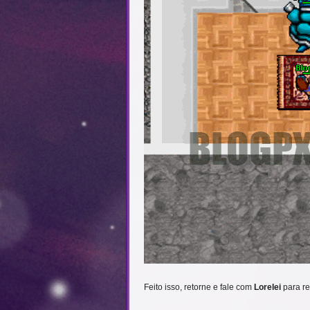
Feito isso, retorne e fale com
Lorelei
para r