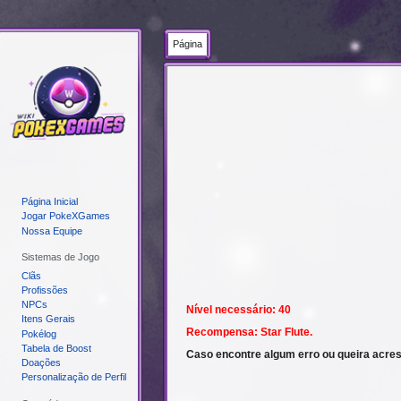
Página
Ir
Ir
para
para
navegação
pesquisar
Página Inicial
Jogar PokeXGames
Nossa Equipe
Sistemas de Jogo
Clãs
Profissões
NPCs
Nível necessário: 40
Itens Gerais
Recompensa: Star Flute.
Pokélog
Tabela de Boost
Caso encontre algum erro ou queira acre
Doações
Personalização de Perfil