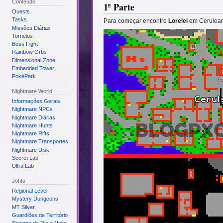
Conteúdo
1ª Parte
Quests
Tasks
Para começar encontre
Lorelei
em Cerulean,
Missões Diárias
Torneios
Boss Fight
Rainbow Orbs
Dimensional Zone
Embedded Tower
PokéPark
Nightmare World
Informações Gerais
Nightmare NPCs
Nightmare Diárias
Nightmare Hunts
Nightmare Rifts
Nightmare Transportes
Nightmare Disk
Secret Lab
Ultra Lab
Johto
Regional Level
Mystery Dungeons
MT Silver
Guardiões de Território