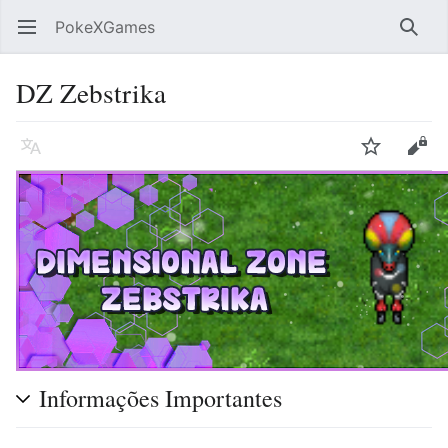
PokeXGames
Abrir menu principal
Pesqu
DZ Zebstrika
Idioma
Vigiar
Editar
Informações Importantes