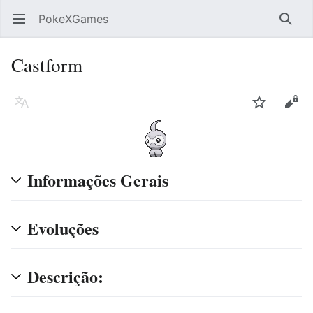
PokeXGames
Abrir menu principal
Pesqu
Castform
Idioma
Vigiar
Editar
Informações Gerais
Evoluções
Descrição: